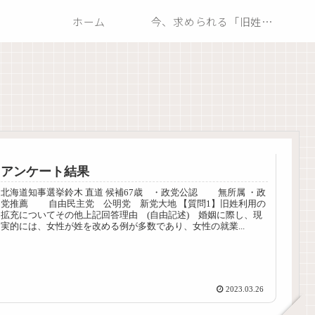
ホーム
今、求められる「旧姓の通称使用」
アンケート結果
北海道知事選挙鈴木 直道 候補67歳 ・政党公認 無所属 ・政
党推薦 自由民主党 公明党 新党大地 【質問1】旧姓利用の
拡充についてその他上記回答理由 (自由記述) 婚姻に際し、現
実的には、女性が姓を改める例が多数であり、女性の就業...
2023.03.26